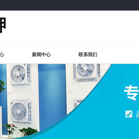
心
新闻中心
联系我们