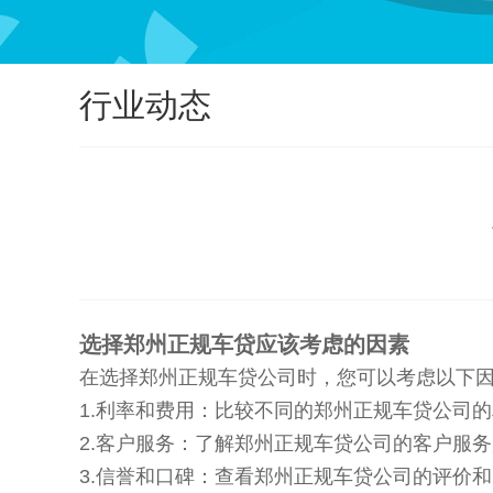
行业动态
选择郑州正规车贷应该考虑的因素
在选择郑州正规车贷公司时，您可以考虑以下
1.利率和费用：比较不同的郑州正规车贷公司
2.客户服务：了解郑州正规车贷公司的客户服
3.信誉和口碑：查看郑州正规车贷公司的评价