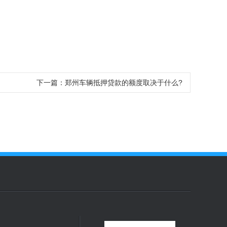
。
下一篇：郑州车辆抵押贷款的额度取决于什么?