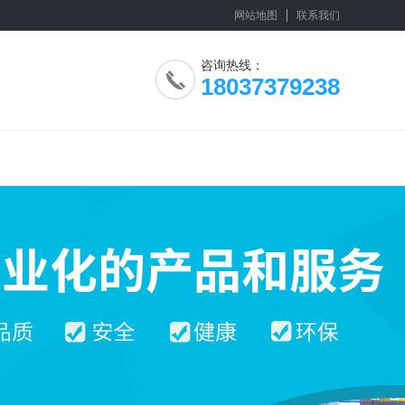
网站地图
联系我们
咨询热线：
18037379238