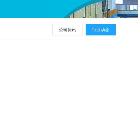
公司资讯
行业动态
素