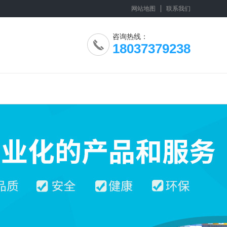
网站地图
联系我们
咨询热线：
18037379238