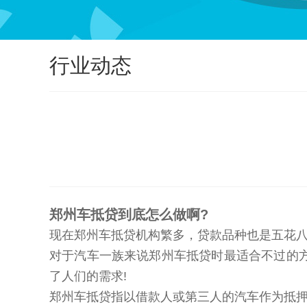
行业动态
郑州车抵贷到底怎么做啊?
现在郑州车抵贷机构繁多，贷款品种也是五花
对于汽车一族来说郑州车抵贷时最适合不过的
了人们的需求!
郑州车抵贷指以借款人或第三人的汽车作为抵