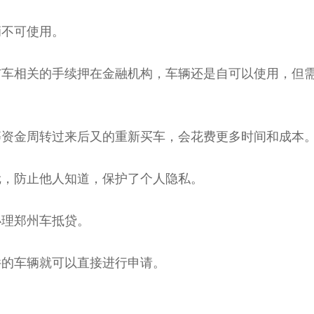
辆不可使用。
与车相关的手续押在金融机构，车辆还是自可以使用，但
等资金周转过来后又的重新买车，会花费更多时间和成本
尬，防止他人知道，保护了个人隐私。
办理郑州车抵贷。
件的车辆就可以直接进行申请。