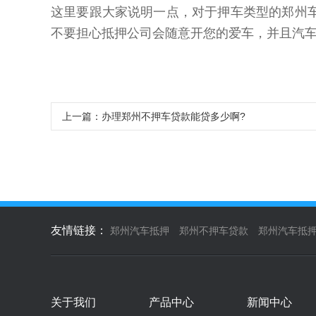
这里要跟大家说明一点，对于押车类型的郑州
不要担心抵押公司会随意开您的爱车，并且汽车
上一篇：办理郑州不押车贷款能贷多少啊?
友情链接：
郑州汽车抵押
郑州不押车贷款
郑州汽车抵押
关于我们
产品中心
新闻中心