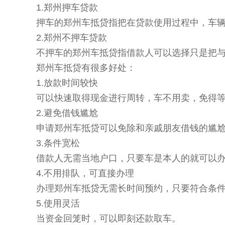
1.郑州押车贷款
押车的郑州车抵贷指把在贷款使用过程中，车
2.郑州不押车贷款
不押车的郑州车抵贷指借款人可以选择只是把
郑州车抵贷有很多好处：
1.放款时间较快
可以快速取得现金进行周转，车不用卖，免得
2.避免借钱尴尬
申请郑州车抵贷可以免除和亲戚朋友借钱的尴
3.条件宽松
借款人无需当地户口，只要车是本人的就可以
4.不用排队，可直接办理
办理郑州车抵贷无需长时间预约，只要符合条
5.使用灵活
当资金回笼时，可以即刻还款取车。