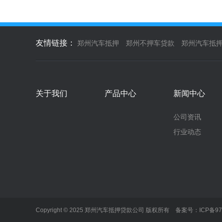
友情链接：
郑州汽车抵押
郑州不押车贷款
郑州汽车抵押
关于我们
产品中心
新闻中心
公司资讯
行业动态
Copyright © 2025 郑州汽车抵押贷款公司 版权所有 备案号：
ICP备9