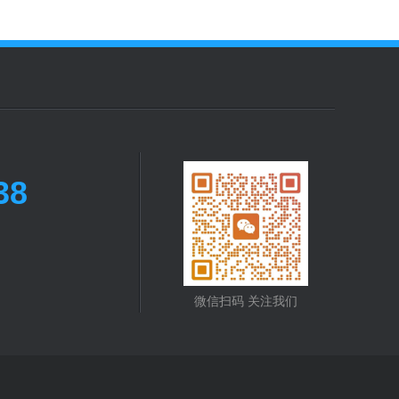
38
微信扫码 关注我们