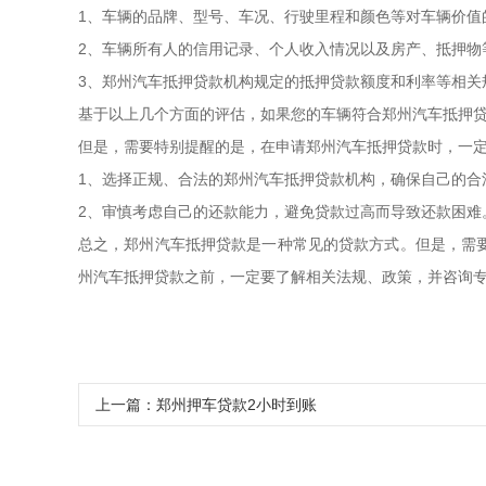
1、车辆的品牌、型号、车况、行驶里程和颜色等对车辆价值
2、车辆所有人的信用记录、个人收入情况以及房产、抵押物
3、郑州汽车抵押贷款机构规定的抵押贷款额度和利率等相关
基于以上几个方面的评估，如果您的车辆符合郑州汽车抵押
但是，需要特别提醒的是，在申请郑州汽车抵押贷款时，一
1、选择正规、合法的郑州汽车抵押贷款机构，确保自己的合
2、审慎考虑自己的还款能力，避免贷款过高而导致还款困难
总之，郑州汽车抵押贷款是一种常见的贷款方式。但是，需
州汽车抵押贷款之前，一定要了解相关法规、政策，并咨询
上一篇：郑州押车贷款2小时到账