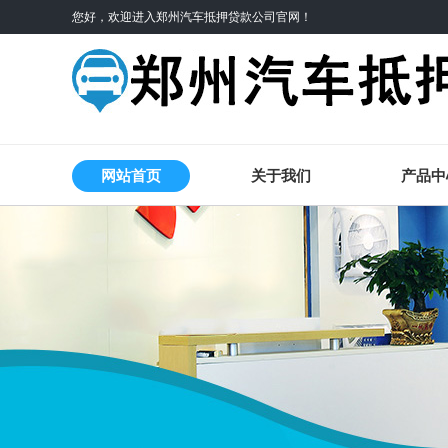
您好，欢迎进入郑州汽车抵押贷款公司官网！
网站首页
关于我们
产品中